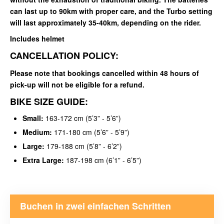
can last up to 90km with proper care, and the Turbo setting
will last approximately 35-40km, depending on the rider.
Includes helmet
CANCELLATION POLICY:
Please note that bookings cancelled within 48 hours of
pick-up will not be eligible for a refund.
BIKE SIZE GUIDE:
Small:
163-172 cm (5’3” - 5’6”)
Medium:
171-180 cm (5’6” - 5’9”)
Large:
179-188 cm (5’8” - 6’2”)
Extra Large:
187-198 cm (6’1” - 6’5”)
Buchen in zwei einfachen Schritten