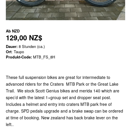
Ab
NZD
129,00 NZ$
Dauer:
8 Stunden (ca.)
Ort
: Taupo
Produkt-Code:
MTB_FS_8H
These full suspension bikes are great for intermediate to
advanced riders for the Craters MTB Park or the Great Lake
Trail. We stock Scott Genius bikes and merida 140 which are
spec’d with the latest 1×group set and dropper seat post.
Includes a helmet and entry into craters MTB park free of
charge. SPD pedals upgrade and a brake swap can be ordered
at time of booking. New zealand has back brake lever on the
left..