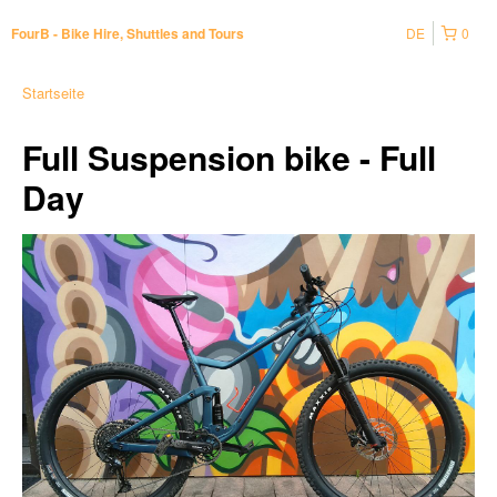
DE
0
FourB - Bike Hire, Shuttles and Tours
Startseite
Full Suspension bike - Full
Day