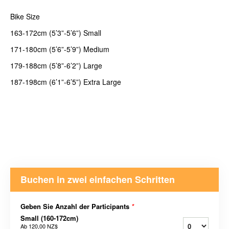
Bike Size
163-172cm (5’3”-5’6”) Small
171-180cm (5’6”-5’9”) Medium
179-188cm (5’8”-6’2”) Large
187-198cm (6’1”-6’5”) Extra Large
Buchen in zwei einfachen Schritten
Geben Sie Anzahl der Participants
*
Small (160-172cm)
Ab
120,00 NZ$